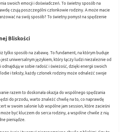
nia swoich emocji i doświadczeń. To świetny sposób na
naprawdę czują poszczególni członkowie rodziny. A może macie
aranżować na swój sposób? To świetny pomysł na spędzenie
ej Bliskości
ż tylko sposób na zabawę. To fundament, na którym buduje
 jest uniwersalnym językiem, który łączy ludzi niezależnie od
i odnajdują w sobie radość i świeżość, dzięki energii swoich
lodie i teksty, każdy członek rodziny może odnaleźć swoje
wanie razem to doskonała okazja do wspólnego spędzania
pędzi do przodu, warto znaleźć chwilę na to, co naprawdę
rt w swoim salonie lub wspólne jam session, które zacieśni
 może być kluczem do serca rodziny, a wspólne chwile z nią
dne pieniądze.