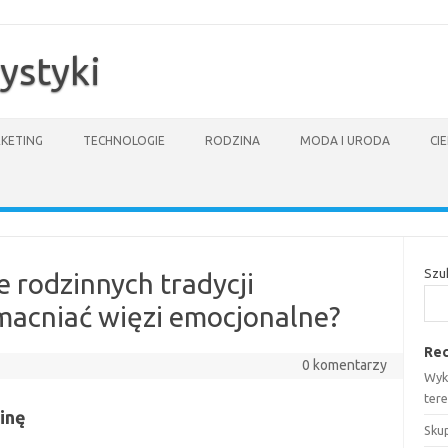
ystyki
KETING
TECHNOLOGIE
RODZINA
MODA I URODA
CI
Szu
 rodzinnych tradycji
acniać więzi emocjonalne?
Rec
0 komentarzy
Wyk
tere
inę
Sku