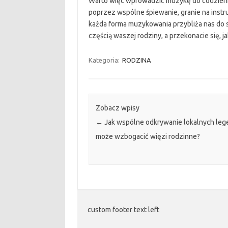
Warto więc wprowadzić muzykę do codzienne
poprzez wspólne śpiewanie, granie na instr
każda forma muzykowania przybliża nas do s
częścią waszej rodziny, a przekonacie się, 
Kategoria:
RODZINA
Zobacz wpisy
←
Jak wspólne odkrywanie lokalnych leg
może wzbogacić więzi rodzinne?
custom footer text left