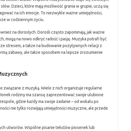
słów. Dzieci, które mają możliwość grania w grupie, uczą się
eagować na ich emocje. To niezwykle ważne umiejętności,
także w codziennym życiu.
nież na dorosłych. Dorośli często zapominają, jak ważne
ach, mogą na nowo odkryć radość i pasję. Muzyka potrafi być
 ze stresem, a także na budowanie pozytywnych relacji z
o formą zabawy, ale także sposobem na lepsze zrozumienie
 Muzycznych
je związane z muzyką. Wiele z nich organizuje regularne
złonek rodziny ma szansę zaprezentować swoje ulubione
zespole, gdzie każdy ma swoje zadanie – od wokalu po
ości nie tylko rozwijają umiejętności muzyczne, ale przede
ych utworów. Wspólne pisanie tekstów piosenek lub