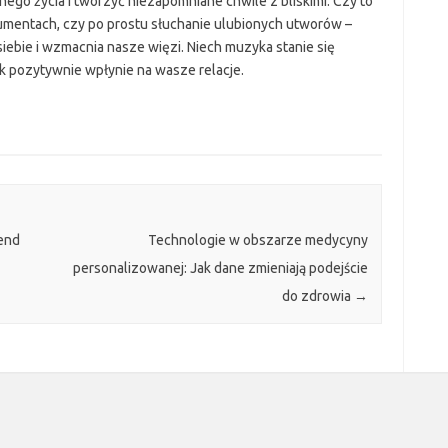
go życia i tworzyć niezapomniane chwile z bliskimi. Czy to
umentach, czy po prostu słuchanie ulubionych utworów –
iebie i wzmacnia nasze więzi. Niech muzyka stanie się
jak pozytywnie wpłynie na wasze relacje.
end
Technologie w obszarze medycyny
personalizowanej: Jak dane zmieniają podejście
do zdrowia
→