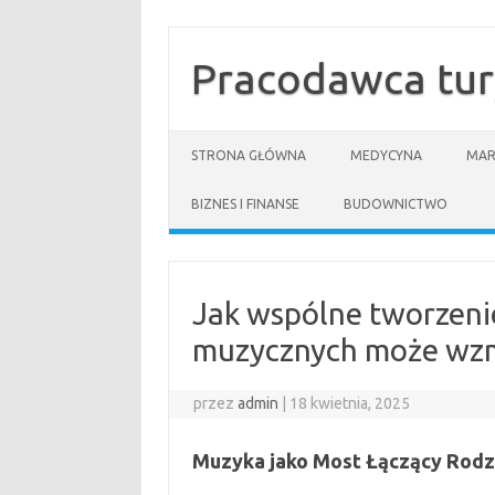
Przejdź
do
treści
Pracodawca tur
STRONA GŁÓWNA
MEDYCYNA
MAR
BIZNES I FINANSE
BUDOWNICTWO
Jak wspólne tworzenie
muzycznych może wzm
przez
admin
|
18 kwietnia, 2025
Muzyka jako Most Łączący Rodz