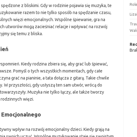
Rol
spędzone z bliskimi. Gdy w rodzinie pojawia się muzyka, te
uzykowanie razem to nie tylko sposób na spędzanie czasu,
Liz
ilnych więzi emocjonalnych. Wspólne śpiewanie, gra na
Tra
ch utworów mogą zacieśniać relacje i wpływać na rozwój
Wal
yjmy się temu z bliska.
Re
ień
Bra
omnień. Kiedy rodzina zbiera się, aby grać lub śpiewać,
 zawsze. Pomyśl o tych wszystkich momentach, gdy całe
yna grać na pianinie, a tata dołącza z gitarą. Takie chwile
ny. W przyszłości, gdy usłyszą ten sam utwór, wrócą do
m towarzyszyły. Muzyka nie tylko łączy, ale także tworzy
rodzinnych więzi.
u Emocjonalnego
ywny wpływ na rozwój emocjonalny dzieci. Kiedy grają na
ania swoich uczuć. Wspólne muzykowanie staje się swoistym