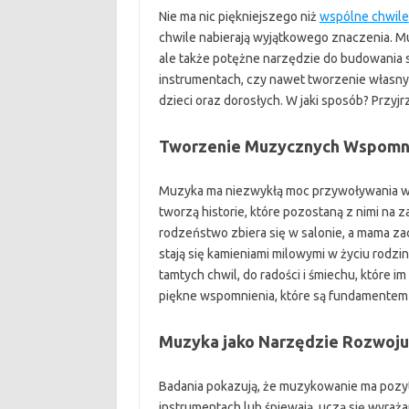
Nie ma nic piękniejszego niż
wspólne chwile
chwile nabierają wyjątkowego znaczenia. M
ale także potężne narzędzie do budowania s
instrumentach, czy nawet tworzenie własny
dzieci oraz dorosłych. W jaki sposób? Przyjrz
Tworzenie Muzycznych Wspomn
Muzyka ma niezwykłą moc przywoływania wsp
tworzą historie, które pozostaną z nimi na
rodzeństwo zbiera się w salonie, a mama zacz
stają się kamieniami milowymi w życiu rodzi
tamtych chwil, do radości i śmiechu, które i
piękne wspomnienia, które są fundamentem 
Muzyka jako Narzędzie Rozwoj
Badania pokazują, że muzykowanie ma pozyt
instrumentach lub śpiewają, uczą się wyraż